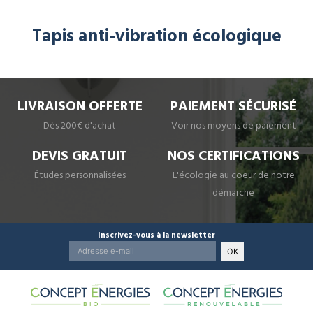
Tapis anti-vibration écologique
LIVRAISON OFFERTE
PAIEMENT SÉCURISÉ
Dès 200€ d'achat
Voir nos moyens de paiement
DEVIS GRATUIT
NOS CERTIFICATIONS
Études personnalisées
L'écologie au coeur de notre
démarche
Inscrivez-vous à la newsletter
OK