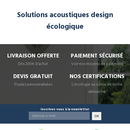
Solutions acoustiques design
écologique
LIVRAISON OFFERTE
PAIEMENT SÉCURISÉ
Dès 200€ d'achat
Voir nos moyens de paiement
DEVIS GRATUIT
NOS CERTIFICATIONS
Études personnalisées
L'écologie au coeur de notre
démarche
Inscrivez-vous à la newsletter
OK